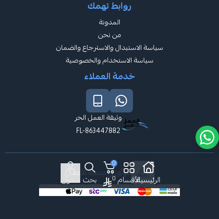
روابط تهمك
المدونة
من نحن
سياسة الاستبدال والاسترجاع والضمان
سياسة الاستخدام والخصوصية
خدمة العملاء
وثيقة العمل الحر
FL-863447882
0
موثّق في منصة الأعمال
0
الرئيسية
الأقسام
بحث
دخول
صنع بإتقان على | 2026
منصة سلة