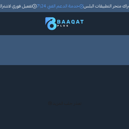
ك متجر التطبيقات البلس
خدمة الدعم الفني 24\7
تفعيل فوري لاشتراك 
باقات بلس Baqat plus
تعذر جلب المزيد😢